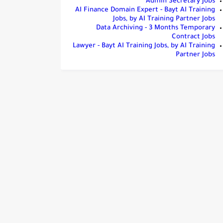
Admin Secretary Jobs
AI Finance Domain Expert - Bayt AI Training
Jobs, by AI Training Partner Jobs
Data Archiving - 3 Months Temporary
Contract Jobs
Lawyer - Bayt AI Training Jobs, by AI Training
Partner Jobs