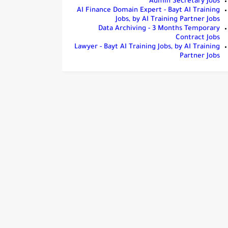
Admin Secretary Jobs
AI Finance Domain Expert - Bayt AI Training
Jobs, by AI Training Partner Jobs
Data Archiving - 3 Months Temporary
Contract Jobs
Lawyer - Bayt AI Training Jobs, by AI Training
Partner Jobs