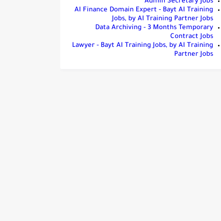
Admin Secretary Jobs
AI Finance Domain Expert - Bayt AI Training
Jobs, by AI Training Partner Jobs
Data Archiving - 3 Months Temporary
Contract Jobs
Lawyer - Bayt AI Training Jobs, by AI Training
Partner Jobs