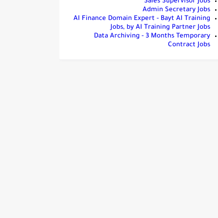
Sales Supervisor Jobs
Admin Secretary Jobs
AI Finance Domain Expert - Bayt AI Training
Jobs, by AI Training Partner Jobs
Data Archiving - 3 Months Temporary
Contract Jobs