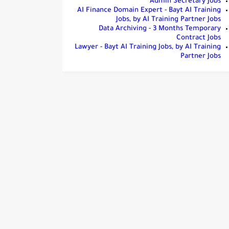
Admin Secretary Jobs
AI Finance Domain Expert - Bayt AI Training
Jobs, by AI Training Partner Jobs
Data Archiving - 3 Months Temporary
Contract Jobs
Lawyer - Bayt AI Training Jobs, by AI Training
Partner Jobs