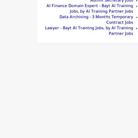
Admin Secretary Jobs
AI Finance Domain Expert - Bayt AI Training
Jobs, by AI Training Partner Jobs
Data Archiving - 3 Months Temporary
Contract Jobs
Lawyer - Bayt AI Training Jobs, by AI Training
Partner Jobs