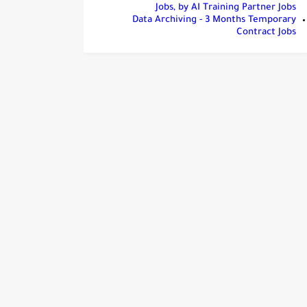
Jobs, by AI Training Partner Jobs
Data Archiving - 3 Months Temporary
Contract Jobs