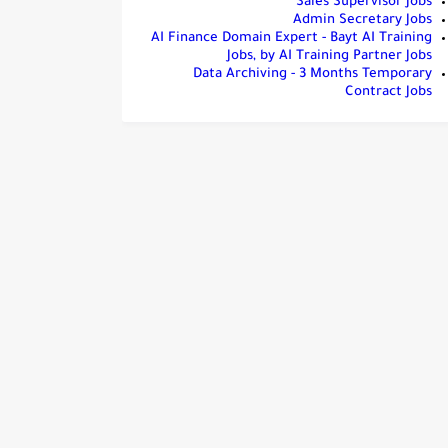
Sales Supervisor Jobs
Admin Secretary Jobs
AI Finance Domain Expert - Bayt AI Training
Jobs, by AI Training Partner Jobs
Data Archiving - 3 Months Temporary
Contract Jobs